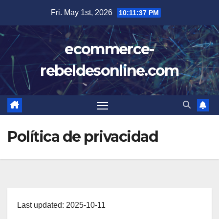
Skip
Fri. May 1st, 2026
10:11:37 PM
to
content
ecommerce-
rebeldesonline.com
Política de privacidad
Last updated: 2025-10-11