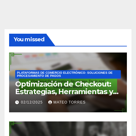
You missed
PLATAFORMAS DE COMERCIO ELECTRÓNICO: SOLUCIONES DE
PROCESAMIENTO DE PAGOS
Optimización de Checkout:
Estrategias, Herramientas y
Aumento de Conversión
02/12/2025
MATEO TORRES