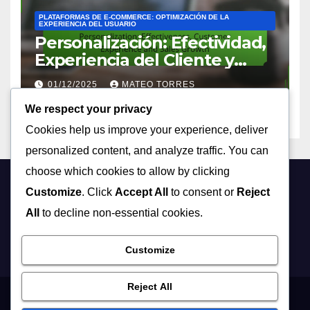
PLATAFORMAS DE E-COMMERCE: OPTIMIZACIÓN DE LA
EXPERIENCIA DEL USUARIO
Personalización: Efectividad,
Experiencia del Cliente y
Crecimiento de Ventas
01/12/2025
MATEO TORRES
We respect your privacy
Cookies help us improve your experience, deliver
personalized content, and analyze traffic. You can
choose which cookies to allow by clicking
Customize
. Click
Accept All
to consent or
Reject
ecommerce-
All
to decline non-essential cookies.
rebeldesonline.com
Customize
Reject All
Términos y Condiciones
Contáctanos
Política de cookies