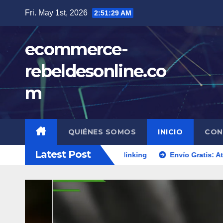
Skip
Fri. May 1st, 2026
2:51:31 AM
to
content
ecommerce-
rebeldesonline.co
m
QUIÉNES SOMOS
INICIO
CON
Latest Post
zación On-Page y Backlinking
Envío Gratis: Atracción de Cl