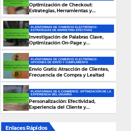
Optimización de Checkout:
Estrategias, Herramientas y
Aumento de Conversión
PLATAFORMAS DE COMERCIO ELECTRÓNICO:
ESTRATEGIAS DE MARKETING EFECTIVAS
Investigación de Palabras Clave,
Optimización On-Page y
Backlinking
PLATAFORMAS DE COMERCIO ELECTRÓNICO:
OPCIONES DE ENVÍO Y CUMPLIMIENTO
Envío Gratis: Atracción de Clientes,
PLATAFORMAS DE COMERCIO ELECTRÓNICO: ESTRATEGIAS DE MARKETING EFECTI
Frecuencia de Compra y Lealtad
Investigación de Palabras Cl
On-Page y Backlinking
PLATAFORMAS DE E-COMMERCE: OPTIMIZACIÓN DE LA
EXPERIENCIA DEL USUARIO
Personalización: Efectividad,
02/12/2025
MATEO TORRES
Experiencia del Cliente y
Crecimiento de Ventas
Enlaces Rápidos