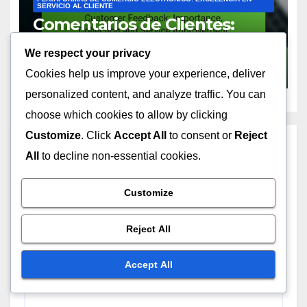
SERVICIO AL CLIENTE
Comentarios de Clientes:
Importancia, Recopilación y
We respect your privacy
Mejora del Servicio
NOV 24, 2025
MATEO TORRES
Cookies help us improve your experience, deliver
personalized content, and analyze traffic. You can
choose which cookies to allow by clicking
Customize
. Click
Accept All
to consent or
Reject
Leave a Reply
All
to decline non-essential cookies.
Your email address will not be published.
Required
Customize
fields are marked
*
Reject All
Comment
*
Accept All