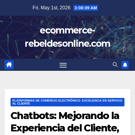
Skip
Fri. May 1st, 2026
3:08:11 AM
to
content
ecommerce-
rebeldesonline.com
PLATAFORMAS DE COMERCIO ELECTRÓNICO: EXCELENCIA EN SERVICIO
AL CLIENTE
Chatbots: Mejorando la
Experiencia del Cliente,