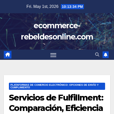
Skip
Fri. May 1st, 2026
10:13:36 PM
to
content
ecommerce-
rebeldesonline.com
PLATAFORMAS DE COMERCIO ELECTRÓNICO: OPCIONES DE ENVÍO Y
CUMPLIMIENTO
Servicios de Fulfillment:
Comparación, Eficiencia