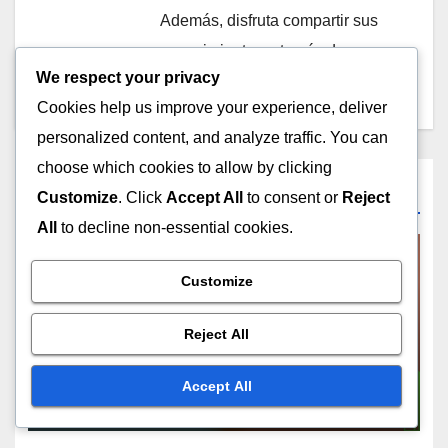
Además, disfruta compartir sus
conocimientos a través de
We respect your privacy
talleres y artículos en línea.
Cookies help us improve your experience, deliver
personalized content, and analyze traffic. You can
choose which cookies to allow by clicking
Related Post
Customize
. Click
Accept All
to consent or
Reject
All
to decline non-essential cookies.
Customize
PLATAFORMAS DE COMERCIO ELECTRÓNICO: OPCIONES DE ENVÍO
Y CUMPLIMIENTO
Envío Gratis: Atracción de
Reject All
Clientes, Frecuencia de
Compra y Lealtad
Accept All
DEC 1, 2025
MATEO TORRES