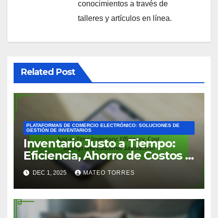
conocimientos a través de
talleres y artículos en línea.
Related Post
PLATAFORMAS DE COMERCIO ELECTRÓNICO: SOLUCIONES DE
GESTIÓN DE INVENTARIOS
Inventario Justo a Tiempo:
Eficiencia, Ahorro de Costos y
Satisfacción del Cliente
DEC 1, 2025
MATEO TORRES