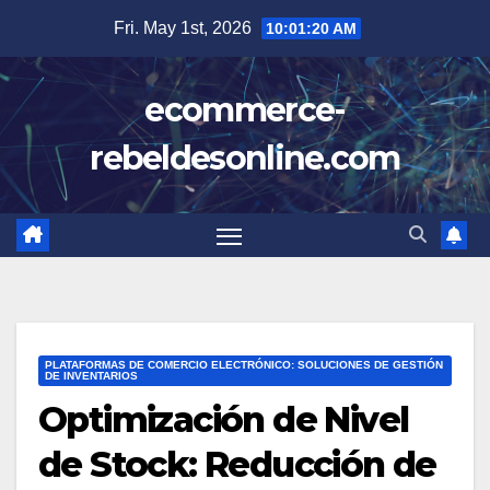
Skip
Fri. May 1st, 2026
10:01:21 AM
to
content
ecommerce-
rebeldesonline.com
PLATAFORMAS DE COMERCIO ELECTRÓNICO: SOLUCIONES DE GESTIÓN
DE INVENTARIOS
Optimización de Nivel
de Stock: Reducción de