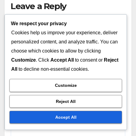
Leave a Reply
Your email address will not be published.
Required
We respect your privacy
fields are marked
*
Cookies help us improve your experience, deliver
personalized content, and analyze traffic. You can
Comment
*
choose which cookies to allow by clicking
Customize
. Click
Accept All
to consent or
Reject
All
to decline non-essential cookies.
Customize
Reject All
Accept All